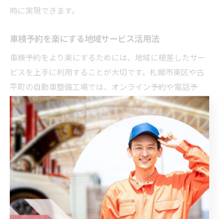
時に実現できます。
車検予約を楽にする地域サービス活用法
車検予約をより楽にするためには、地域に根差したサー
ビスを上手に利用することが大切です。札幌市東区や古
平町の自動車整備工場では、オンライン予約や電話予
約、無料相談窓口を設けている店舗が増えています。こ
うしたサービスを活用することで、来店前の疑問や不安
を解消できます。
また、地域によっては車検時の無料点検や見積もり、資
源ごみの回収サポート、代車貸出などのサービスを提供
している工場も存在します。これらを利用することで、
車検の手続きや資源管理の負担を大きく軽減できるでし
ょう。