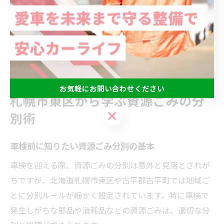
特に、初めて車検を受ける方や高齢者、忙しい方にとっ
ては、こうした地域サービスが大きな助けとなります。
地元の信頼できる店舗と連携し、快適かつ効率的な車検
予約を実現しましょう。
お気軽にお問い合わせください
札幌市東区から学ぶ資源ごみの分
お気軽にお問い合わせください
別術
車検前に知りたい資源ごみ分別の基本
車検を迎える際、資源ごみの分別は意外と見落とされが
ちですが、北海道札幌市東区や古平郡古平町では地域ご
とに分別ルールが細かく設定されています。特に車検で
発生しがちな部品や消耗品などの資源ごみは、適切な分