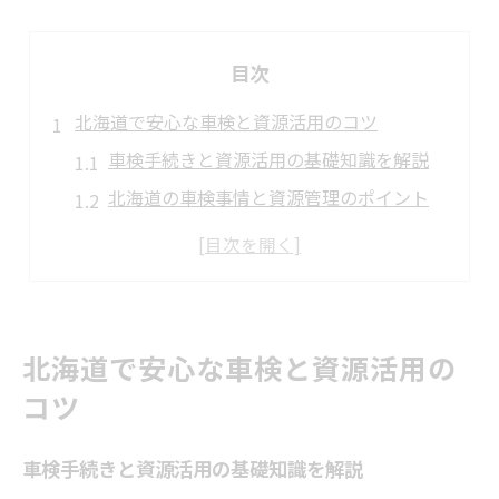
目次
北海道で安心な車検と資源活用のコツ
車検手続きと資源活用の基礎知識を解説
北海道の車検事情と資源管理のポイント
資源分別と車検を両立する工夫とは
安心の車検と資源活用を実現する方法
車検時の資源ごみ対策のポイント紹介
車検予約が楽になる古平町の知恵
北海道で安心な車検と資源活用の
車検予約時に知るべき古平町の特徴
コツ
古平町でスムーズに車検予約する方法
車検予約の手間を省く地元の工夫とは
車検手続きと資源活用の基礎知識を解説