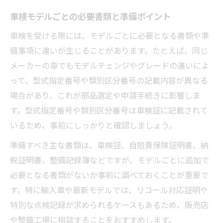
車検証で型式指定番号を確認する手順
車検モデルごとの必要書類と準備ポイント
型式指定番号と車検適合部品選びの関係
車検を受ける際には、モデルごとに必要となる書類や準
型式指定番号がない場合の車検対応策
備事項に違いが生じることがあります。たとえば、同じ
中古車選びで車検モデルを賢く見抜くコツ
メーカーの車でもモデルチェンジやグレードの違いによ
って、型式指定番号や類別区分番号の記載内容が異なる
車検モデルの違いが中古車選びに与える影
場合があり、これが部品選定や申請手続きに影響しま
響
す。型式指定番号や類別区分番号は車検証に記載されて
車検対応モデルの見極め方と選び方のコツ
いるため、事前にしっかりと確認しましょう。
型式やグレードによる車検費用の違いに注
準備すべき主な書類は、車検証、自賠責保険証明書、納
目
税証明書、整備記録簿などですが、モデルごとに追加で
車検証を使ったモデル確認で失敗を防ぐ方
必要となる書類がないか事前に調べておくことが重要で
法
す。特に輸入車や最新モデルでは、リコール対応証明や
中古車選びで重視すべき車検モデルの特徴
特別な点検記録が求められるケースもあるため、販売店
10年超え車の車検を安心して受けるポイント
や整備工場に相談することをおすすめします。