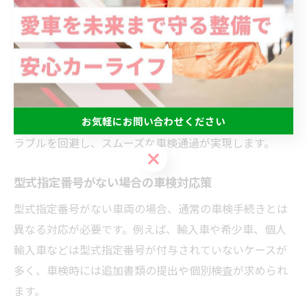
でなく、車検自体が不合格となる恐れもあります。特に
輸入車や新型モデルでは、部品の互換性に注意が必要で
す。
部品選びに不安がある場合は、車検証の型式指定番号を
もとに、ディーラーや専門店に相談するのが安心です。
お気軽にお問い合わせください
経験豊富なプロのアドバイスを受けることで、余計なト
ラブルを回避し、スムーズな車検通過が実現します。
お気軽にお問い合わせください
型式指定番号がない場合の車検対応策
型式指定番号がない車両の場合、通常の車検手続きとは
異なる対応が必要です。例えば、輸入車や希少車、個人
輸入車などは型式指定番号が付与されていないケースが
多く、車検時には追加書類の提出や個別検査が求められ
ます。