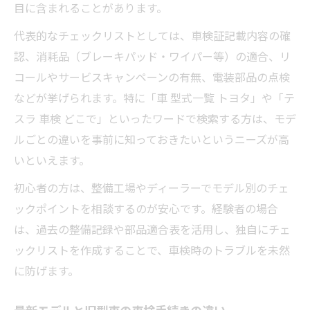
目に含まれることがあります。
車検モデルごとに要求される検査項目の違
代表的なチェックリストとしては、車検証記載内容の確
い
認、消耗品（ブレーキパッド・ワイパー等）の適合、リ
型式指定番号別の車検費用比較ポイント
コールやサービスキャンペーンの有無、電装部品の点検
グレード差による車検適合部品の選び方
などが挙げられます。特に「車 型式一覧 トヨタ」や「テ
車検モデル別に変わる必要書類と手続き
スラ 車検 どこで」といったワードで検索する方は、モデ
ルごとの違いを事前に知っておきたいというニーズが高
いといえます。
初心者の方は、整備工場やディーラーでモデル別のチェ
ックポイントを相談するのが安心です。経験者の場合
は、過去の整備記録や部品適合表を活用し、独自にチェ
ックリストを作成することで、車検時のトラブルを未然
に防げます。