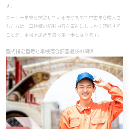
す。
ユーザー車検を検討している方や初めて中古車を購入さ
れた方は、車検証の記載内容を事前にしっかり確認する
ことが、車検不適合を防ぐ第一歩となります。
型式指定番号と車検適合部品選びの関係
型式指定番号は、車検適合部品の選定において非常に重
要な役割を果たします。同じ車種でも型式やグレードが
異なれば、必要な消耗品や補修部品が変わるため、正確
な型式指定番号の把握が欠かせません。
例えば「車 型式一覧 トヨタ」などで調べると、型式ごと
に適合するブレーキパッドやオイルフィルターなどが異
なることがわかります。間違った部品を注文してしまう
と、再手配による時間的ロスや追加費用が発生するだけ