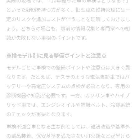
実際の現場では、「10年経った車の車検はどうなる？」
といった疑問を持つ方が多く、旧型車の維持管理には一
定のリスクや追加コストが伴うことを理解しておきまし
ょう。どちらの場合も、事前の情報収集と専門家への相
談が失敗しない車検のポイントです。
車検モデル別に見る整備ポイントと注意点
モデルごとに車検での整備ポイントや注意点は大きく異
なります。たとえば、テスラのような電気自動車ではバ
ッテリーや高電圧システムの点検が必須となり、専用の
診断機器や知識が必要です。一方、ガソリン車やハイブ
リッド車では、エンジンオイルや補機ベルト、冷却系統
のチェックが重要となります。
車検不適合車となる主な例としては、違法改造や基準外
の部品装着、保安基準を満たさない灯火類などが挙げら