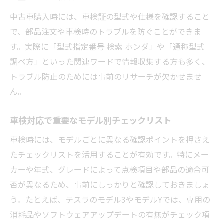
10年超えモデルの車検で注意すべき点
中古車購入時には、車検証の型式や仕様を確認すること
古い車の車検通過に必要な整備とは
で、部品注文や車検時のトラブルを防ぐことができま
10年超え車検での費用と必要書類の違い
す。実際に「型式指定番号 検索 ホンダ」や「通称型式
車検モデル別に見る経年劣化への対応策
調べ方」といった関連ワードで情報収集する方も多く、
高年式モデルの車検で失敗しないコツ
トラブル防止のためには事前のリサーチが欠かせませ
車検切れリスクはNシステムでどう発覚するか
ん。
車検切れのリスクとNシステムの仕組み
車検対応で重要なモデル別チェックリスト
Nシステムで車検切れがバレるケースとは
車検時には、モデルごとに異なる確認ポイントを押さえ
車検モデルごとに注意したいNシステム対策
たチェックリストを活用することが有効です。特にメー
Nシステムでの車検切れ検出と対応策を解説
カーや年式、グレードによって点検項目や部品の適合可
車検証不携帯時のNシステム対応ポイント
否が異なるため、事前にしっかりと確認しておきましょ
型式やグレード違いでも車検はどう変わるのか
う。たとえば、テスラのモデル3やモデルYでは、専用の
型式やグレード違いで車検内容はどう変わ
消耗品やソフトウェアアップデートの有無がチェック項
る？