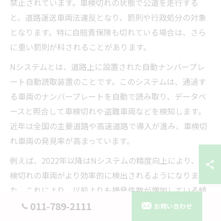
禁止されています。車検切れの状態で公道を走行する
と、道路運送車両法違反となり、罰則や行政処分の対象
となります。特に自賠責保険も切れている場合は、さら
に重い罰則が科されることがあります。
Nシステムとは、道路上に設置された自動ナンバープレ
ート自動読取装置のことです。このシステムは、通過す
る車両のナンバープレートを自動で読み取り、データベ
ースと照合して車検切れや盗難車両などを検知します。
近年は全国の主要道路や高速道路で導入が進み、車検切
れ車両の発見率が高まっています。
例えば、2022年以降はNシステムの精度向上により、車
検切れの車両がより効率的に検出されるようになりまし
た。これにより、以前よりも摘発件数が増加している傾
向が見られます。中古車購入時や車検のタイミングに
011-789-2111
お問い合わせ
は、Nシステムによる監視体制も意識しておく必要があ