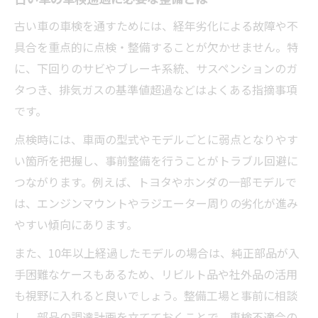
古い車の車検を通すためには、経年劣化による故障や不
具合を重点的に点検・整備することが欠かせません。特
に、下回りのサビやブレーキ系統、サスペンションのガ
タつき、排気ガスの基準値超過などはよくある指摘事項
です。
点検時には、車両の型式やモデルごとに弱点となりやす
い箇所を把握し、事前整備を行うことがトラブル回避に
つながります。例えば、トヨタやホンダの一部モデルで
は、エンジンマウントやラジエーター周りの劣化が進み
やすい傾向にあります。
また、10年以上経過したモデルの場合は、純正部品が入
手困難なケースもあるため、リビルト品や社外品の活用
も視野に入れると良いでしょう。整備工場と事前に相談
し、部品の調達計画を立てておくことで、車検不適合の