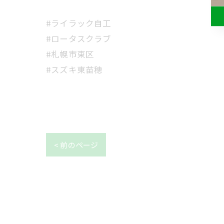
#ライラック自工
#ロータスクラブ
#札幌市東区
#スズキ東苗穂
< 前のページ