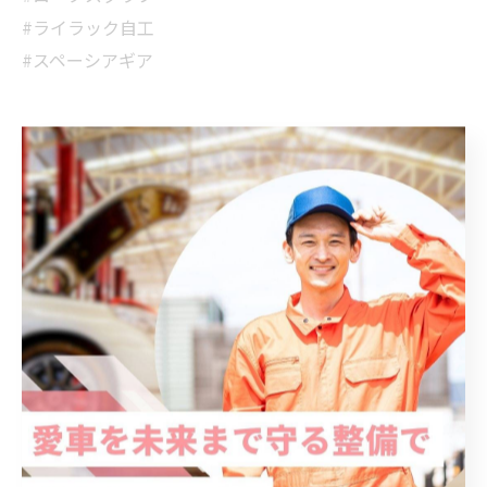
#ライラック自工
#スペーシアギア
< 前のページ
一覧に戻る
次のページ >
カテゴリー
Categories
全てのカテゴリー
リース
整備