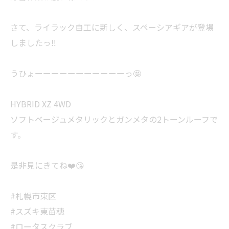
さて、ライラック自工に新しく、スペーシアギアが登場
しましたっ‼️
うひょーーーーーーーーーーーっ🤩
HYBRID XZ 4WD
ソフトベージュメタリックとガンメタの2トーンルーフで
す。
是非見にきてね❤️😘
#札幌市東区
#スズキ東苗穂
#ロータスクラブ