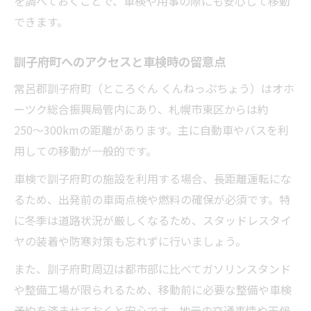
を調べておくことで、車検や用事の際にも安心して移動
できます。
訓子府町へのアクセスと車検時の留意点
常呂郡訓子府町（ところぐん くんねっぷちょう）はオホ
ーツク総合振興局管内にあり、札幌市東区からは約
250〜300kmの距離があります。主に自動車やバスを利
用しての移動が一般的です。
車検で訓子府町の施設を利用する場合、長距離運転にな
るため、出発前の車両点検や燃料の確保が必須です。特
に冬季は道路状況が厳しくなるため、スタッドレスタイ
ヤの装着や防寒対策も忘れずに行いましょう。
また、訓子府町周辺は都市部に比べてガソリンスタンド
や整備工場が限られるため、移動前に必要な整備や車検
予約を済ませておくと安心です。地元の交通事情や天候