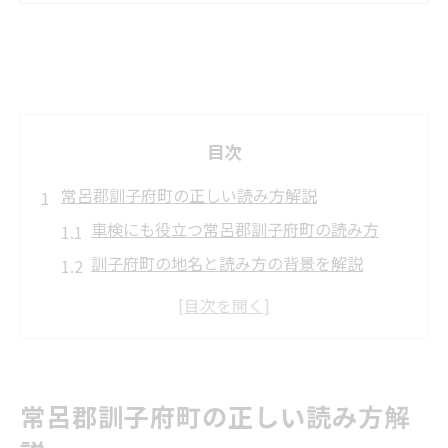
目次
常呂郡訓子府町の正しい読み方解説
車検にも役立つ常呂郡訓子府町の読み方
訓子府町の地名と読み方の背景を解説
北海道の常呂郡訓子府町はどう読む？
車検時に迷わない地名読み方のコツ
訓子府町の読み方を車検で間違えないため
に
常呂郡訓子府町の正しい読み方解
車検と共に知りたい訓子府町の地理