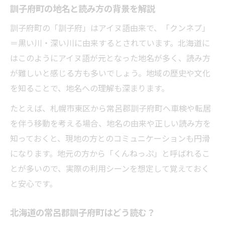
訓子府町の由来から気候まで深掘り
訓子府町の地名と読み方の背景を解説
車検の前に知る訓子府町の地名由来
訓子府町の「訓子府」はアイヌ語由来で、「クンネプ」
訓子府町の気候と車検時の注意点を解説
＝黒い川・深い川に由来するとされています。北海道に
由来を知ることで深まる訓子府町の魅力
はこのようにアイヌ語が元となった地名が多く、読み方
車検利用者向け訓子府町の気候特徴紹介
が難しいと感じる方も多いでしょう。地域の歴史や文化
訓子府町の歴史と車検との意外な関係
を知ることで、地名への理解も深まります。
移動計画に役立つ札幌市東区から常呂郡情報
たとえば、札幌市東区から常呂郡訓子府町へ車検や転居
車検と移動に便利な札幌市東区からの地理
を伴う移動を考える場合、地名の由来や正しい読み方を
情報
知っておくと、現地の方とのコミュニケーションも円滑
訓子府町へのアクセスと車検時の留意点
になります。地元の方から「くんねっぷ」と呼ばれるこ
とが多いので、実際の利用シーンを想定して覚えておく
札幌市東区からの移動計画と車検施設選び
と安心です。
車検予定者必見の移動ルート確認方法
札幌市東区発の移動に役立つ地名知識
北海道の常呂郡訓子府町はどう読む？
車検施設選びに欠かせない地名の知識