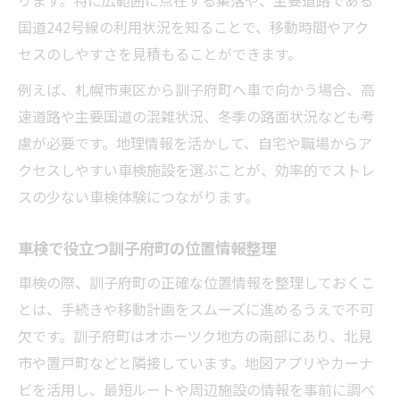
ります。特に広範囲に点在する集落や、主要道路である
国道242号線の利用状況を知ることで、移動時間やアク
セスのしやすさを見積もることができます。
例えば、札幌市東区から訓子府町へ車で向かう場合、高
速道路や主要国道の混雑状況、冬季の路面状況なども考
慮が必要です。地理情報を活かして、自宅や職場からア
クセスしやすい車検施設を選ぶことが、効率的でストレ
スの少ない車検体験につながります。
車検で役立つ訓子府町の位置情報整理
車検の際、訓子府町の正確な位置情報を整理しておくこ
とは、手続きや移動計画をスムーズに進めるうえで不可
欠です。訓子府町はオホーツク地方の南部にあり、北見
市や置戸町などと隣接しています。地図アプリやカーナ
ビを活用し、最短ルートや周辺施設の情報を事前に調べ