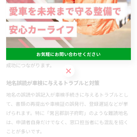
町」のように、地元以外の人には読み方が難しい地名で
は、郵送時や連絡時に間違いが発生しやすい傾向があり
ます。
たとえば札幌市東区から常呂郡訓子府町へ車両を移動す
る場合、区と郡・町の住所表記の違いをしっかり押さえ
お気軽にお問い合わせください
ておくことが、スムーズな車検手続きや引越し手続きの
成功につながります。
お気軽にお問い合わせください
地名誤読が車検に与えるトラブルと対策
地名の誤読や誤記入が車検手続きに与えるトラブルとし
て、書類の再提出や車検証の誤発行、登録遅延などが挙
げられます。特に「常呂郡訓子府町」のような難読地名
は、申請者自身だけでなく、窓口担当者にも混乱を招く
ことが多いです。