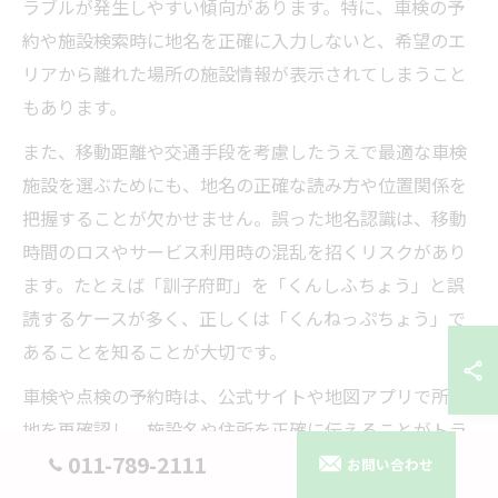
ラブルが発生しやすい傾向があります。特に、車検の予
約や施設検索時に地名を正確に入力しないと、希望のエ
リアから離れた場所の施設情報が表示されてしまうこと
もあります。
また、移動距離や交通手段を考慮したうえで最適な車検
施設を選ぶためにも、地名の正確な読み方や位置関係を
把握することが欠かせません。誤った地名認識は、移動
時間のロスやサービス利用時の混乱を招くリスクがあり
ます。たとえば「訓子府町」を「くんしふちょう」と誤
読するケースが多く、正しくは「くんねっぷちょう」で
あることを知ることが大切です。
車検や点検の予約時は、公式サイトや地図アプリで所在
地を再確認し、施設名や住所を正確に伝えることがトラ
011-789-2111
ブル防止につながります。特に初めて利用する方や遠方
お問い合わせ
から移動する場合は、地名確認の重要性を意識しましょ