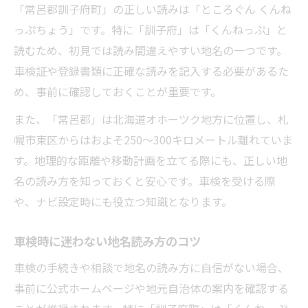
「常呂郡訓子府町」の正しい読みは「ところぐん くんね
車検施設選びで重視すべき地名の正確さ
っぷちょう」です。特に「訓子府」は「くんねっぷ」と
訓子府町の正しい地名理解が車検成功の鍵
読むため、初見では読み間違えやすい地名の一つです。
車検施設検索で役立つ地名知識を解説
車検証や登録書類に正確な読みを記入する必要があるた
地名誤認が車検施設選びに与える影響とは
め、事前に確認しておくことが重要です。
車検サービス利用時の地名確認の重要性
また、「常呂郡」は北海道オホーツク地方に位置し、札
幌市東区からはおよそ250〜300キロメートル離れていま
す。地理的な距離や移動計画を立てる際にも、正しい地
名の読み方を知っておくと安心です。車検を受ける際
や、ナビ設定時にも役立つ知識となります。
車検時に迷わない地名読み方のコツ
車検の手続きや相談で地名の読み方に自信がない場合、
事前に公式ホームページや地元自治体の案内を確認する