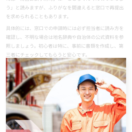
う」と読みますが、ふりがなを間違えると窓口で再提出
を求められることもあります。
具体的には、窓口での申請時には必ず担当者に読み方を
確認し、不明な場合は地名辞典や自治体の公式資料を参
照しましょう。初心者は特に、事前に書類を作成し、第
三者にチェックしてもらうと安心です。
北海道での車検に必要な地名知識とは
北海道は他都府県と比べて行政区画が広大で、似たよう
な地名も多いのが特徴です。車検申請時には「札幌市東
区」と「常呂郡訓子府町」など、区と郡・町の違いを正
確に理解しておく必要があります。
これは、地名の誤認や混同が、車検証の登録や納車時の
トラブルを招くリスクがあるためです。特に「訓子府