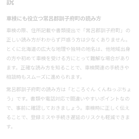
説
車検前に知るべき訓子府町の地理特徴
訓子府町の地理情報を車検選択に活かす
車検にも役立つ常呂郡訓子府町の読み方
車検で役立つ訓子府町の位置情報整理
車検の際、住所記載や書類提出で「常呂郡訓子府町」の
北海道の地理理解と車検の連携ポイント
正しい読み方がわからず戸惑う方は少なくありません。
車検サービス利用時の訓子府町地理の重要
とくに北海道の広大な地理や独特の地名は、他地域出身
性
の方や初めて車検を受ける方にとって難解な場合があり
北海道で車検なら地名も要チェック
ます。正確な読み方を知ることで、車検関連の手続きや
相談時もスムーズに進められます。
車検手続きで注意したい北海道の地名事情
車検時に押さえておきたい地名の確認方法
常呂郡訓子府町の読み方は「ところぐん くんねっぷちょ
う」です。書類や電話対応で間違いやすいポイントなの
北海道での車検に必要な地名知識とは
で、事前に確認しておきましょう。車検時に正しく伝え
地名誤読が車検に与えるトラブルと対策
ることで、登録ミスや手続き遅延のリスクも軽減できま
車検の申請や相談時に地名を正確に伝える
す。
コツ