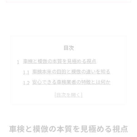
目次
車検と模倣の本質を見極める視点
車検本来の目的と模倣の違いを知る
安心できる車検業者の特徴とは何か
車検における模倣的対応の見分け方
信頼性重視の車検で差がつく理由
車検選びで重視すべき確認ポイント
北海道の車検事情と模倣対策のポイント
車検と模倣の本質を見極める視点
北海道で広がる車検サービスの特徴