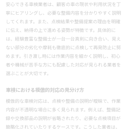
安心できる車検業者は、顧客の車の現状や利用状況を丁
車検の説明不足が招くトラブル例
寧にヒアリングし、必要な整備内容を分かりやすく説明
車検模倣がもたらすリスクに注意
してくれます。また、点検結果や整備提案の理由を明確
信頼できる車検業者との比較方法
に伝え、納得の上で進める姿勢が特徴です。具体的に
車検の品質を見抜くコツと実践例
は、経験豊富な整備士が一台一台真剣に向き合い、見え
車検品質は点検説明で判断できる
ない部分の劣化や摩耗も徹底的に点検して再発防止に努
車検のコバック最悪と評判の真相
めます。引き渡し時には作業内容を細かく説明し、初心
車検安いランキングと品質の関係性
者や機械が苦手な方にも配慮した対応が見られる業者を
選ぶことが大切です。
実例で学ぶ車検の品質見極め術
車検現場で確認すべきチェック項目
車検における模倣的対応の見分け方
天塩郡幌延町で安心な車検を受けるには
模倣的な車検対応は、点検や整備の説明が曖昧で、作業
地元密着型車検業者の選び方ポイント
内容が不透明な場合に多く見られます。例えば、整備記
車検サービスの比較で安心を得る方法
録や交換部品の説明が省略されたり、必要な点検項目が
車検の口コミ活用で納得の店舗選び
簡略化されていたりするケースです。こうした業者は、