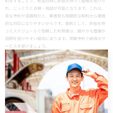
約をすることで、希望日時に余裕を持って整備を受けら
れ、じっくりと点検・相談が可能となります。これは、
急な予約や混雑時だと、業者側も時間的な制約から模倣
的な対応になりやすいからです。実例として、余裕を持
ったスケジュールで依頼した利用者は、細やかな整備や
説明を受けやすい傾向にあります。早期予約で納得のサ
ービスを受けましょう。
模倣的な車検を避けるための注意
点
形式的な車検を見抜くチェックポイント
車検が形式的に行われているかどうかを見抜くには、実
際の整備内容や説明の有無が重要です。理由は、車検の