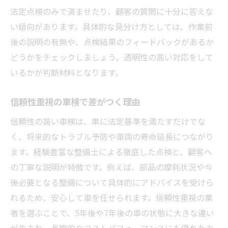
信頼できる車検を見極めるコツ
法定点検のみで済ませたり、顧客の質問に十分に答えな
天塩郡幌延町で人気の車検特徴とは
い傾向があります。具体的な見分け方としては、作業前
後の説明の有無や、点検結果のフィードバックがあるか
どうかをチェックしましょう。透明性の高い対応をして
いるかが判断材料となります。
信頼性重視の車検で差がつく理由
信頼性の高い車検は、単に法定基準を満たすだけでな
く、将来的なトラブル予防や車両の寿命延長につながり
ます。経験豊富な整備士による徹底した点検と、顧客へ
の丁寧な説明が特徴です。例えば、部品の摩耗状況や今
後必要となる整備について具体的にアドバイスを受けら
れるため、安心して車を任せられます。信頼性重視の業
者を選ぶことで、5年後や7年後の車の状態に大きな違い