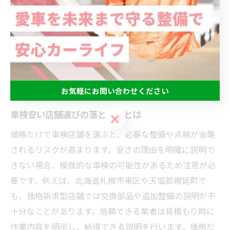
本来の目的は安全性の確保や車両の長寿命化にあるから
です。例えば、作業前後に車両の状態説明がなく、点検
項目の詳細も伝えられない場合は注意が必要です。具体
的には、点検項目のチェックリストを確認し、整備士か
ら現状や今後の整備提案があるかを確認しましょう。こ
れにより、単なる模倣的な車検を回避できます。
お気軽にお問い合わせください
車検安い店舗選びの落とし穴とは
お気軽にお問い合わせください
価格だけで車検店舗を選ぶと、必要な整備や点検が省略
されるリスクが高まります。安さの理由を明確に説明で
きない場合、模倣的な車検の可能性があるため注意が必
要です。例えば、北海道札幌市東区や天塩郡幌延町で
も、価格訴求型店舗では交換部品や追加整備の説明が不
十分なことがあります。信頼できる業者は見積もり時に
作業内容を明示し、納得できる説明を行います。価格だ