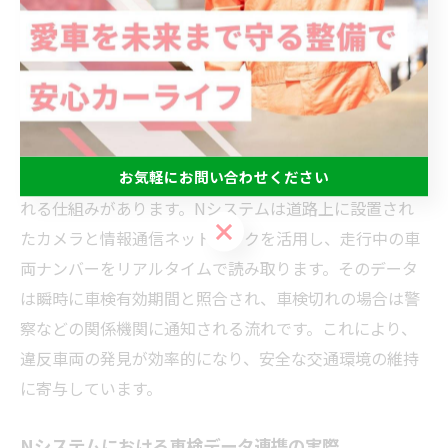
Nシステムによる車検切れ検知の仕
組み解説
車検切れがNシステムで検知される流れ
お気軽にお問い合わせください
車検切れの車両は、Nシステムによって自動的に検知さ
れる仕組みがあります。Nシステムは道路上に設置され
お気軽にお問い合わせください
たカメラと情報通信ネットワークを活用し、走行中の車
両ナンバーをリアルタイムで読み取ります。そのデータ
は瞬時に車検有効期間と照合され、車検切れの場合は警
察などの関係機関に通知される流れです。これにより、
違反車両の発見が効率的になり、安全な交通環境の維持
に寄与しています。
Nシステムにおける車検データ連携の実際