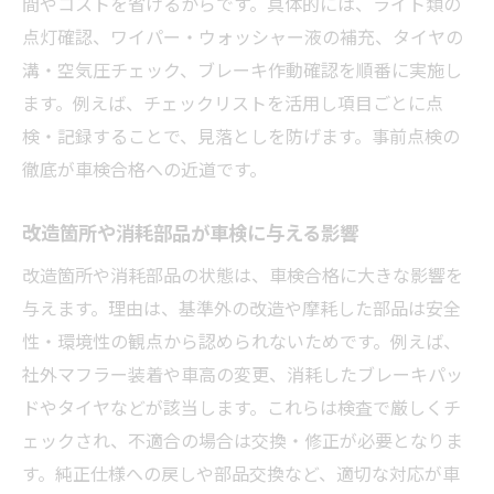
間やコストを省けるからです。具体的には、ライト類の
点灯確認、ワイパー・ウォッシャー液の補充、タイヤの
溝・空気圧チェック、ブレーキ作動確認を順番に実施し
ます。例えば、チェックリストを活用し項目ごとに点
検・記録することで、見落としを防げます。事前点検の
徹底が車検合格への近道です。
改造箇所や消耗部品が車検に与える影響
改造箇所や消耗部品の状態は、車検合格に大きな影響を
与えます。理由は、基準外の改造や摩耗した部品は安全
性・環境性の観点から認められないためです。例えば、
社外マフラー装着や車高の変更、消耗したブレーキパッ
ドやタイヤなどが該当します。これらは検査で厳しくチ
ェックされ、不適合の場合は交換・修正が必要となりま
す。純正仕様への戻しや部品交換など、適切な対応が車