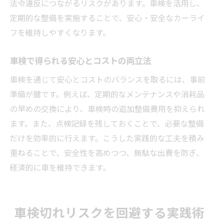
法令違反につながるリスクがあります。車検を活用し、
車検の本質を押さえたコスト管理術
定期的な整備を実施することで、安心・安全なカーライ
車検費用の内訳を知り賢く節約する方法
フを維持しやすくなります。
車検コストを抑えるための工夫と実践
車検で無駄を減らす見積もり比較術
車検で得られる安心とコストの両立法
車検費用に差が出る理由と対策ポイント
車検を通じて安心とコストのバランスを取るには、事前
愛車の車検を経済的に済ませるための知識
準備が鍵です。例えば、定期的なメンテナンスや消耗品
車検の賢い選択で安心とコストを両立
の早めの交換により、車検時の追加整備費用を抑えられ
ます。また、点検記録を残しておくことで、必要な整備
だけを効率的に行えます。こうした実践的な工夫を積み
重ねることで、安全性を高めつつ、無駄な出費を防ぎ、
経済的に車を維持できます。
車検切れリスクを回避する実践術