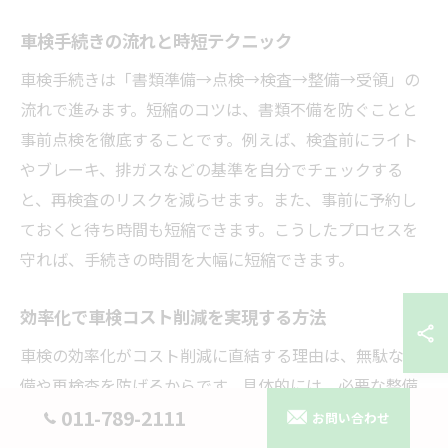
車検手続きの流れと時短テクニック
車検手続きは「書類準備→点検→検査→整備→受領」の
流れで進みます。短縮のコツは、書類不備を防ぐことと
事前点検を徹底することです。例えば、検査前にライト
やブレーキ、排ガスなどの基準を自分でチェックする
と、再検査のリスクを減らせます。また、事前に予約し
ておくと待ち時間も短縮できます。こうしたプロセスを
守れば、手続きの時間を大幅に短縮できます。
効率化で車検コスト削減を実現する方法
車検の効率化がコスト削減に直結する理由は、無駄な整
備や再検査を防げるからです。具体的には、必要な整備
内容を事前に見極め、優先順位をつけて依頼することが
011-789-2111
お問い合わせ
重要です。例えば、消耗部品の交換時期を把握し、先回