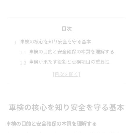
目次
車検の核心を知り安全を守る基本
車検の目的と安全確保の本質を理解する
車検が果たす役割と点検項目の重要性
車検制度の基本と愛車維持のポイント
安全運転のために押さえたい車検知識
車検を通じて防げるトラブルを考える
車検で得られる安心とコストの両立法
車検の核心を知り安全を守る基本
車検切れリスクを回避する実践術
車検切れのリスクと避けるための注意点
車検の目的と安全確保の本質を理解する
車検有効期限の確認と早めの準備方法