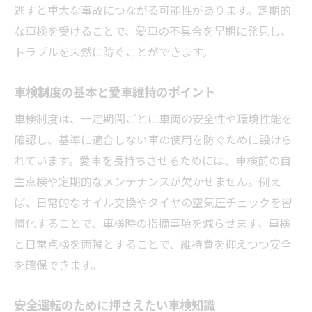
逃すと重大な事故につながる可能性があります。定期的
Nシステムにおける車検データ連携の実際
な車検を受けることで、愛車の不具合を早期に発見し、
車検切れ摘発のリスクと回避する方法
トラブルを未然に防ぐことができます。
Nシステムが注目される車検管理の要点
車検切れ車両の発見と罰則の可能性
車検制度の基本と愛車維持のポイント
安心運転のための車検情報管理術
車検制度は、一定期間ごとに車両の安全性や環境性能を
車検の検査で落ちる原因と対策を整理
確認し、基準に適合しない車の使用を防ぐために設けら
車検で不合格となる主な原因を知る
れています。愛車を長持ちさせるためには、車検前の自
主点検や定期的なメンテナンスが欠かせません。例え
車検検査で注意すべきNG項目一覧
ば、日常的なオイル交換やタイヤの空気圧チェックを習
車検通過のための事前点検チェック法
慣化することで、車検時の指摘事項を減らせます。車検
改造箇所や消耗部品が車検に与える影響
と日常点検を両輪とすることで、維持費を抑えつつ安全
予想外の車検落ちを防ぐ日常メンテナンス
を確保できます。
車検合格率を高めるための対策ポイント
最新法規に対応した車検のポイント
安全運転のために押さえたい車検知識