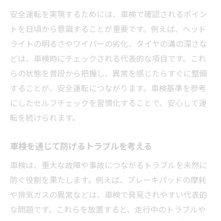
車検の最新法規制と主な変更点を確認
安全運転を実現するためには、車検で確認されるポイン
車検で押さえておきたい新基準の解説
トを日頃から意識することが重要です。例えば、ヘッド
法改正による車検手続きの注意点
ライトの明るさやワイパーの劣化、タイヤの溝の深さな
どは、車検時にチェックされる代表的な項目です。これ
最新車検基準に沿った点検のコツ
らの状態を普段から把握し、異常を感じたらすぐに整備
車検合格のための法規対応チェック
することが、安全運転につながります。車検基準を参考
法規改正に伴う車検準備と対応策
にしたセルフチェックを習慣化することで、安心して運
効率的に車検を通すための秘訣を伝授
転を続けられます。
車検を効率よく済ませるためのポイント
車検当日に慌てないための準備法
車検を通じて防げるトラブルを考える
忙しい人向け車検短縮術の実践例
車検は、重大な故障や事故につながるトラブルを未然に
車検手続きの流れと時短テクニック
防ぐ役割を果たします。例えば、ブレーキパッドの摩耗
効率化で車検コスト削減を実現する方法
や排気ガスの異常などは、車検で発見されやすい代表的
な問題です。これらを放置すると、走行中のトラブルや
車検ストレスを減らす実践的ノウハウ