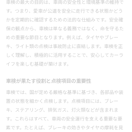
車検の最大の目的は、車両の安全性と環境基準の維持で
車検切れによるトラブル回避の実践例
す。つまり、愛車が公道を安全に走行できる状態かどう
車検満了日を忘れないための管理術
かを定期的に確認するための法的な仕組みです。安全確
保の観点から、車検は単なる義務ではなく、命を守るた
車検切れ予防に役立つ日常チェック法
めの重要な節目となります。例えば、タイヤやブレー
安心のための車検事前準備と対応策
キ、ライト類の点検は事故防止に直結します。車検を正
ユーザー車検で注意すべき落とし穴
しく理解し、積極的に活用することで、安心してカーラ
車検に挑戦する際の基本注意ポイント
イフを楽しむ基礎が築けます。
ユーザー車検で落ちやすい項目の傾向
車検書類や手続きで見落としがちな点
車検が果たす役割と点検項目の重要性
車検場で戸惑わないための準備方法
車検では、国が定める厳格な基準に基づき、各部品や装
不合格を防ぐための車検事前チェック
置の状態を細かく点検します。点検項目には、ブレー
実体験から学ぶ車検の成功と失敗事例
キ、ステアリング、排気ガス、灯火類などが含まれま
す。これらはすべて、車両の安全運行を支える重要な要
Nシステムによる車検切れ検知の仕組み解説
素です。たとえば、ブレーキの効きやタイヤの摩耗を見
車検切れがNシステムで検知される流れ