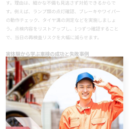
す。理由は、細かな不備も見逃さず対処できるからで
す。例えば、ランプ類の点灯確認、ブレーキやワイパー
の動作チェック、タイヤ溝の測定などを実施しましょ
う。点検内容をリストアップし、1つずつ確認すること
で、当日の再検査リスクを大幅に減らせます。
実体験から学ぶ車検の成功と失敗事例
車検の成功事例として、事前点検と書類準備を徹底した
ことで一度で合格できたケースがあります。理由は、準
備不足による再検査や手続き遅延を防げたためです。一
方、失敗事例では、書類の記入漏れやライト不良で再検
査となった方が多くいます。これらの体験から、準備の
大切さと点検の徹底が合格の鍵であることが分かりま
す。