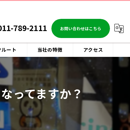
011-789-2111
お問い合わせはこちら
クルート
当社の特徴
アクセス
リース
整備
になってますか？
点検
修理
オイル交換