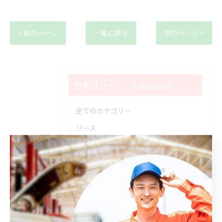
< 前のページ
一覧に戻る
次のページ >
カテゴリー
Categories
全てのカテゴリー
リース
整備
点検
修理
オイル交換